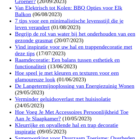
Groener?
(20/09/2023)
Van Elektrisch tot Kolen: BBQ Opties voor Elk
Balkon
(06/08/2023)
7 tips voor een minimalistische levensstijl die je
leven verandert
(01/08/2023)
Begrijp de rol van water bij het onderhouden van een
gezonde grasmat
(20/07/2023)
Vind inspiratie voor uw hal en trappendecoratie met
deze tips
(17/07/2023)
Raamdecoratie: Een balans tussen esthetiek en
functionaliteit
(13/06/2023)
Hoe speel je met kleuren en texturen voor een
glamoureuze look
(01/06/2023)
De Langetermijnoplossing van Energiezuinig Wonen
(29/05/2023)
Verminder geluidsoverlast met huisisolatie
(24/05/2023)
Hoe Voeg Je Met Accessoires Persoonlijkheid Toe
Aan Je Slaapkamer?
(10/05/2023)
Kleurrijke en opvallende hal en trap decoratie
inspiratie
(09/05/2023)
Samenwerking voor Duurzaam Toerisme: Overheden,