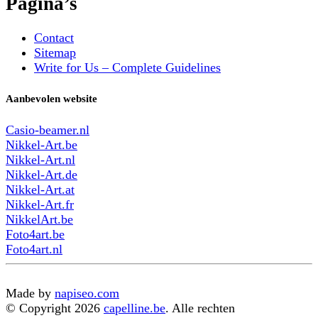
Pagina’s
Contact
Sitemap
Write for Us – Complete Guidelines
Aanbevolen website
Casio-beamer.nl
Nikkel-Art.be
Nikkel-Art.nl
Nikkel-Art.de
Nikkel-Art.at
Nikkel-Art.fr
NikkelArt.be
Foto4art.be
Foto4art.nl
Made by
napiseo.com
© Copyright 2026
capelline.be
. Alle rechten