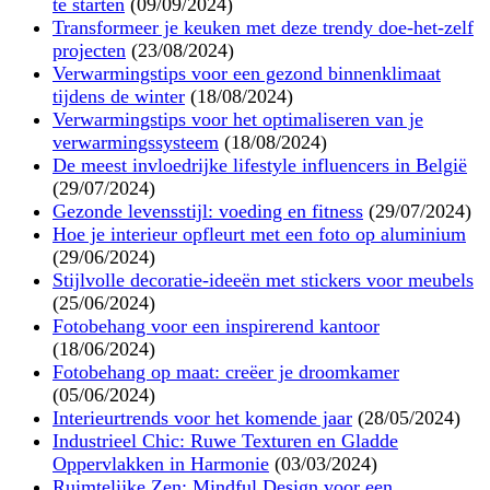
te starten
(09/09/2024)
Transformeer je keuken met deze trendy doe-het-zelf
projecten
(23/08/2024)
Verwarmingstips voor een gezond binnenklimaat
tijdens de winter
(18/08/2024)
Verwarmingstips voor het optimaliseren van je
verwarmingssysteem
(18/08/2024)
De meest invloedrijke lifestyle influencers in België
(29/07/2024)
Gezonde levensstijl: voeding en fitness
(29/07/2024)
Hoe je interieur opfleurt met een foto op aluminium
(29/06/2024)
Stijlvolle decoratie-ideeën met stickers voor meubels
(25/06/2024)
Fotobehang voor een inspirerend kantoor
(18/06/2024)
Fotobehang op maat: creëer je droomkamer
(05/06/2024)
Interieurtrends voor het komende jaar
(28/05/2024)
Industrieel Chic: Ruwe Texturen en Gladde
Oppervlakken in Harmonie
(03/03/2024)
Ruimtelijke Zen: Mindful Design voor een