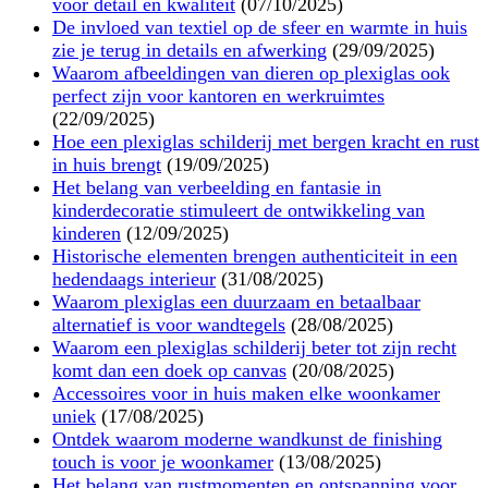
voor detail en kwaliteit
(07/10/2025)
De invloed van textiel op de sfeer en warmte in huis
zie je terug in details en afwerking
(29/09/2025)
Waarom afbeeldingen van dieren op plexiglas ook
perfect zijn voor kantoren en werkruimtes
(22/09/2025)
Hoe een plexiglas schilderij met bergen kracht en rust
in huis brengt
(19/09/2025)
Het belang van verbeelding en fantasie in
kinderdecoratie stimuleert de ontwikkeling van
kinderen
(12/09/2025)
Historische elementen brengen authenticiteit in een
hedendaags interieur
(31/08/2025)
Waarom plexiglas een duurzaam en betaalbaar
alternatief is voor wandtegels
(28/08/2025)
Waarom een plexiglas schilderij beter tot zijn recht
komt dan een doek op canvas
(20/08/2025)
Accessoires voor in huis maken elke woonkamer
uniek
(17/08/2025)
Ontdek waarom moderne wandkunst de finishing
touch is voor je woonkamer
(13/08/2025)
Het belang van rustmomenten en ontspanning voor