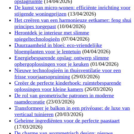
opslagruimte
(14/04/2026)
De kunst van micro-wonen: efficiënte inrichting voor
stijgende woningprijzen
(13/04/2026)
Het creëren van een harmonieuze eetkamer: feng shui
principes toegepast
(10/04/2026)
Herontdek je interieur met slimme
spiegeltechnologieën
(07/04/2026)
Duurzaamheid in bloei: eco-vriendelijke
bloemplanten voor je lentetuin
(04/04/2026)
Energiebesparende opslag: ontwerp slimme
opbergoplossingen voor je keuken
(01/04/2026)
Nieuwe technologieën in thuisventilatie voor een
frisse voorjaarsopruiming
(29/03/2026)
Creëer de perfecte kinderhoek: ruimtebesparende
oplossingen voor kleine kamers
(26/03/2026)
De rol van geometrische patronen in moderne
raamdecoratie
(23/03/2026)
Transformeer je balkon in een privéoase: de luxe van
verticaal tuinieren
(20/03/2026)
Geheime ingrediënten voor de perfecte paastaart
(17/03/2026)
De charme van asymmetrisch design: nieuwe