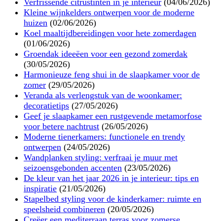
Verfrissende citrustinten in je interieur
(04/06/2026)
Kleine wijnkelders ontwerpen voor de moderne
huizen
(02/06/2026)
Koel maaltijdbereidingen voor hete zomerdagen
(01/06/2026)
Groendak ideeëen voor een gezond zomerdak
(30/05/2026)
Harmonieuze feng shui in de slaapkamer voor de
zomer
(29/05/2026)
Veranda als verlengstuk van de woonkamer:
decoratietips
(27/05/2026)
Geef je slaapkamer een rustgevende metamorfose
voor betere nachtrust
(26/05/2026)
Moderne tienerkamers: functionele en trendy
ontwerpen
(24/05/2026)
Wandplanken styling: verfraai je muur met
seizoensgebonden accenten
(23/05/2026)
De kleur van het jaar 2026 in je interieur: tips en
inspiratie
(21/05/2026)
Stapelbed styling voor de kinderkamer: ruimte en
speelsheid combineren
(20/05/2026)
Creëer een mediterraan terras voor zomerse