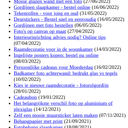
Mooie glazen wand met een foto
(27/06/2022)
Gordijnen slaapkamer - bestel online
(16/06/2022)
Tekenrollen - voor jong en oud
(31/05/2022)
Deurstickers - Bestel snel en eenvoudig
(16/05/2022)
Gordijnen met foto bestellen
(06/05/2022)
Foto's op canvas op maat
(27/04/2022)
Interieurinrichting advies nodig? Online tips
(07/04/2022)
Raamdecoratie voor in de woonkamer
(14/03/2022)
Ingelijste posters kopen: bestel nu online
(08/03/2022)
Persoonlijke cadeaus voor Moederdag
(16/02/2022)
Badkamer foto achterwand: bedrukt glas vs tegels
(10/02/2022)
Kies je nieuwe raamdecoratie - fotorolgordijn
(28/01/2022)
Cadeaubon
(19/01/2022)
Het belangrijkste verschil foto op aluminium of
plexiglas
(14/12/2021)
Zelf een mooie muursticker laten maken
(07/11/2021)
Behangpapier met print
(21/09/2021)
Fotobehang slaapkamer
(18/08/2021)