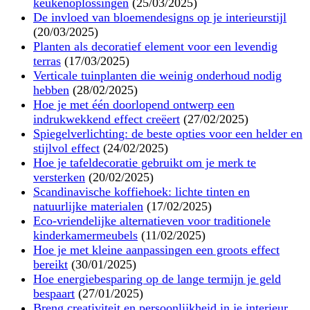
keukenoplossingen
(25/03/2025)
De invloed van bloemendesigns op je interieurstijl
(20/03/2025)
Planten als decoratief element voor een levendig
terras
(17/03/2025)
Verticale tuinplanten die weinig onderhoud nodig
hebben
(28/02/2025)
Hoe je met één doorlopend ontwerp een
indrukwekkend effect creëert
(27/02/2025)
Spiegelverlichting: de beste opties voor een helder en
stijlvol effect
(24/02/2025)
Hoe je tafeldecoratie gebruikt om je merk te
versterken
(20/02/2025)
Scandinavische koffiehoek: lichte tinten en
natuurlijke materialen
(17/02/2025)
Eco-vriendelijke alternatieven voor traditionele
kinderkamermeubels
(11/02/2025)
Hoe je met kleine aanpassingen een groots effect
bereikt
(30/01/2025)
Hoe energiebesparing op de lange termijn je geld
bespaart
(27/01/2025)
Breng creativiteit en persoonlijkheid in je interieur