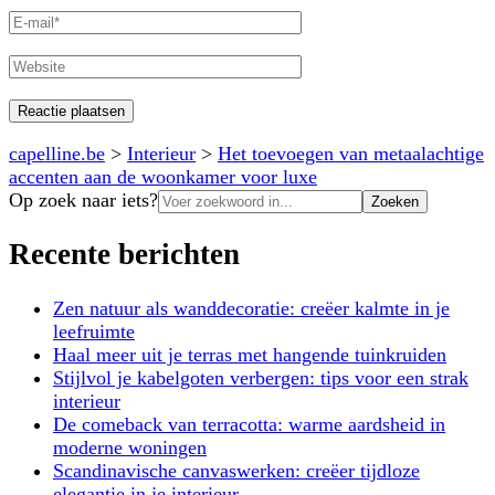
E-
mail
Website
capelline.be
>
Interieur
>
Het toevoegen van metaalachtige
accenten aan de woonkamer voor luxe
Zoeken
Op zoek naar iets?
naar:
Recente berichten
Zen natuur als wanddecoratie: creëer kalmte in je
leefruimte
Haal meer uit je terras met hangende tuinkruiden
Stijlvol je kabelgoten verbergen: tips voor een strak
interieur
De comeback van terracotta: warme aardsheid in
moderne woningen
Scandinavische canvaswerken: creëer tijdloze
elegantie in je interieur